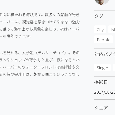
の間に横たわる海峡です。数多くの船舶が行き
タグ
ハーバーは、観光客を惹きつけてやまない魅力
に乗って海の上から景色を楽しみ、夜はハーバ
City
Is
ーを堪能できます。
People
いを見せる、尖沙咀（チムサーチョイ）。その
対応パノ
ランやショップが所狭しと並び、夜になるとネ
・ハーバーのウォーターフロントは美術館や文
Single
情を持つ尖沙咀は、朝から晩までひっきりなし
撮影日
2017/10/2
シェア