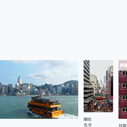
廟街
香港
甘肅