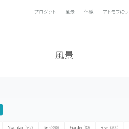
プロダクト
風景
体験
アトモフに
風景
Mountain
(537)
Sea
(398)
Garden
(80)
River
(300)