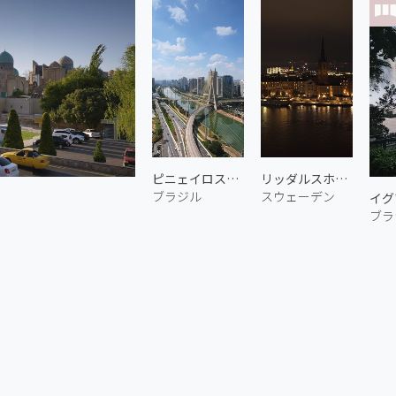
ピニェイロス川の斜張橋 2
リッダルスホルメンの夜景
ブラジル
スウェーデン
イグ
ブラ