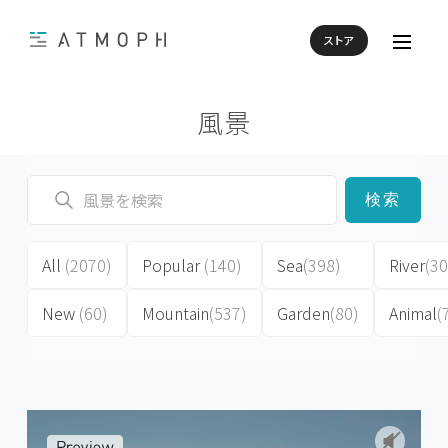
ストア
風景
検索
All
(2070)
Popular
(140)
Sea
(398)
River
(30
New
(60)
Mountain
(537)
Garden
(80)
Animal
(