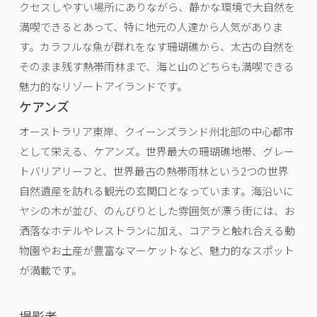
クセスしやすい場所にありながら、静かな環境で大自然を
満喫できるとあって、特に地元の人達から人気がありま
す。カラフルな魚が群れをなす珊瑚礁から、太古の自然を
そのまま残す熱帯雨林まで、海と山のどちらも満喫できる
魅力的なリゾートアイランドです。
ケアンズ
オーストラリア東岸、クイーンズランド州北部の中心都市
として栄える、ケアンズ。世界最大の珊瑚礁地帯、グレー
トバリアリーフと、世界最古の熱帯雨林という2つの世界
自然遺産を訪れる観光の玄関口となっています。海沿いに
ヤシの木が並び、のんびりとした雰囲気が漂う街には、お
洒落なホテルやレストランに加え、コアラと触れ合える動
物園やお土産が豊富なマーケットなど、魅力的なスポット
が満載です。
撮影者