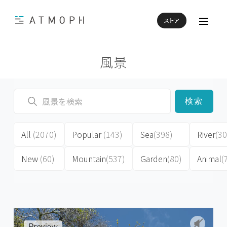
ストア
風景
検索
All
(2070)
Popular
(143)
Sea
(398)
River
(30
New
(60)
Mountain
(537)
Garden
(80)
Animal
(