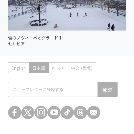
雪のノヴィ・ベオグラード 1
セルビア
English
日本語
한국어
中文 (繁體)
Atmoph News
登録