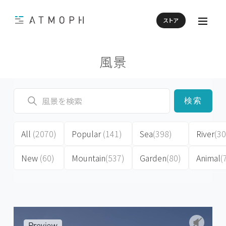
ストア
風景
検索
All
(2070)
Popular
(141)
Sea
(398)
River
(30
New
(60)
Mountain
(537)
Garden
(80)
Animal
(