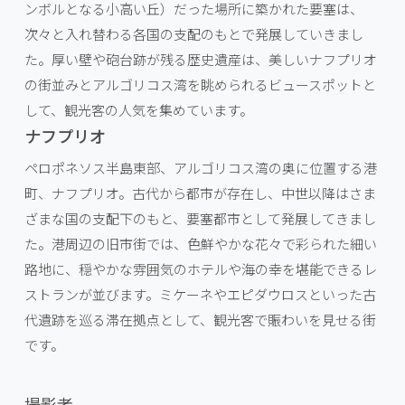
ンボルとなる小高い丘）だった場所に築かれた要塞は、
次々と入れ替わる各国の支配のもとで発展していきまし
た。厚い壁や砲台跡が残る歴史遺産は、美しいナフプリオ
の街並みとアルゴリコス湾を眺められるビュースポットと
して、観光客の人気を集めています。
ナフプリオ
ペロポネソス半島東部、アルゴリコス湾の奥に位置する港
町、ナフプリオ。古代から都市が存在し、中世以降はさま
ざまな国の支配下のもと、要塞都市として発展してきまし
た。港周辺の旧市街では、色鮮やかな花々で彩られた細い
路地に、穏やかな雰囲気のホテルや海の幸を堪能できるレ
ストランが並びます。ミケーネやエピダウロスといった古
代遺跡を巡る滞在拠点として、観光客で賑わいを見せる街
です。
撮影者