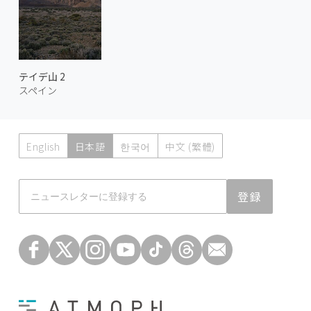
テイデ山 2
スペイン
English
日本語
한국어
中文 (繁體)
Atmoph News
登録