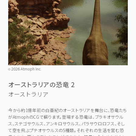
2026 Atmoph Inc.
©️
オーストラリアの恐竜 2
オーストラリア
今から約1億年前の白亜紀のオーストラリアを舞台に、恐竜たち
がAtmophのCGで蘇ります。登場する恐竜は、ブラキオサウル
ス、ステゴサウルス、アンキロサウルス、パラサウロロフス、そし
て空を飛ぶプテオサウルスの5種類。それぞれの生活を営む恐