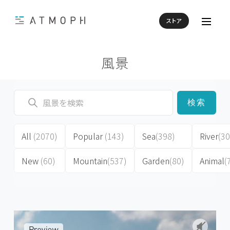
ストア
風景
検索
All
(2070)
Popular
(143)
Sea
(398)
River
(30
New
(60)
Mountain
(537)
Garden
(80)
Animal
(