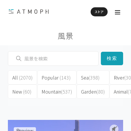
ストア
風景
検索
All
(2070)
Popular
(143)
Sea
(398)
River
(30
New
(60)
Mountain
(537)
Garden
(80)
Animal
(