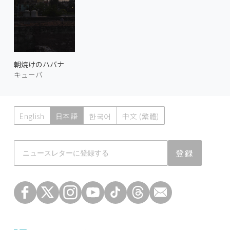
朝焼けのハバナ
キューバ
English
日本語
한국어
中文 (繁體)
Atmoph News
登録