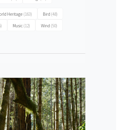
rld Heritage
(163)
Bird
(48)
6)
Music
(12)
Wind
(50)