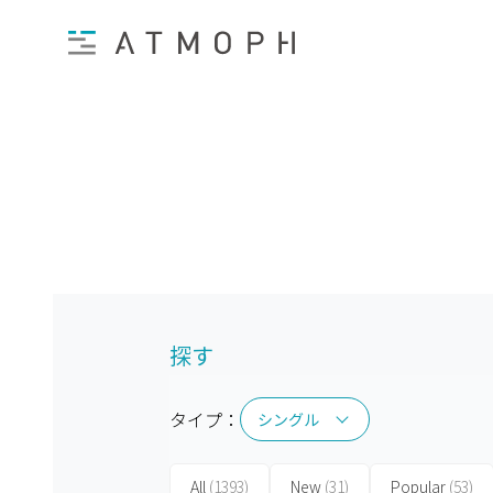
探す
タイプ：
シングル
シングル
All
(1393)
New
(31)
Popular
(53)