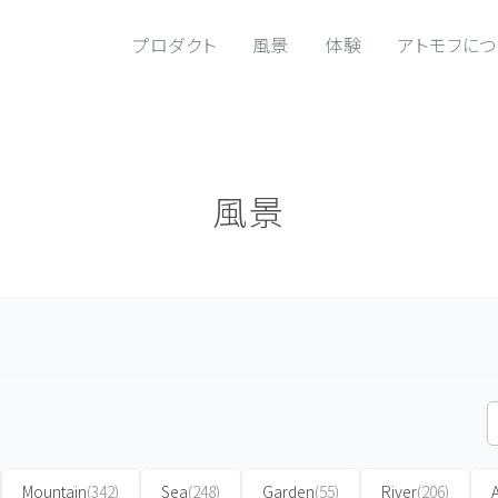
プロダクト
風景
体験
アトモフに
風景
Mountain
(342)
Sea
(248)
Garden
(55)
River
(206)