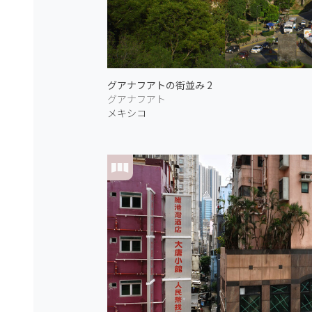
グアナフアトの街並み 2
グアナフアト
メキシコ