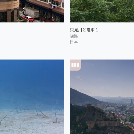
只見川と電車 1
福島
日本