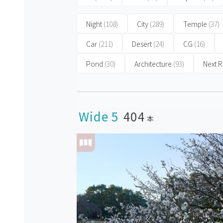
Night
(108)
City
(289)
Temple
(37)
Car
(211)
Desert
(24)
CG
(16)
Pond
(30)
Architecture
(93)
Next
Wide 5
404
本