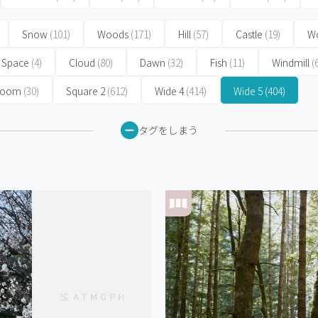
Snow
(101)
Woods
(171)
Hill
(57)
Castle
(19)
Wo
Space
(4)
Cloud
(80)
Dawn
(32)
Fish
(11)
Windmill
(
 Room
(30)
Square 2
(612)
Wide 4
(414)
Wide 5
(404)
タグをしまう