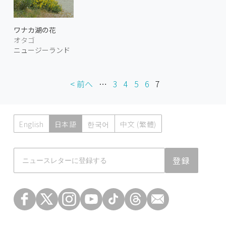
ワナカ湖の花
オタゴ
ニュージーランド
< 前へ
…
3
4
5
6
7
English
日本語
한국어
中文 (繁體)
Atmoph News
登録