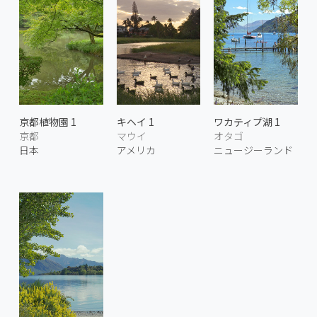
京都植物園 1
キヘイ 1
ワカティプ湖 1
京都
マウイ
オタゴ
日本
アメリカ
ニュージーランド