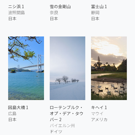
ニシ浜 1
雪の金剛山
富士山 1
波照間島
奈良
静岡
日本
日本
日本
因島大橋 1
ローテンブルク・
キヘイ 1
広島
オプ・デア・タウ
マウイ
日本
バー 2
アメリカ
バイエルン州
ドイツ