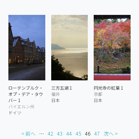
ローテンブルク・
三方五湖 1
円光寺の紅葉 1
オプ・デア・タウ
福井
京都
バー 1
日本
日本
バイエルン州
ドイツ
< 前へ
…
42
43
44
45
46
47
次へ >