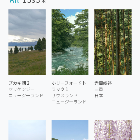
本
プカキ湖 2
ホリーフォードト
赤目峡谷
マッケンジー
ラック 1
三重
ニュージーランド
サウスランド
日本
ニュージーランド