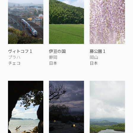
ヴィトコフ 1
伊豆の国
藤公園 1
プラハ
静岡
岡山
チェコ
日本
日本