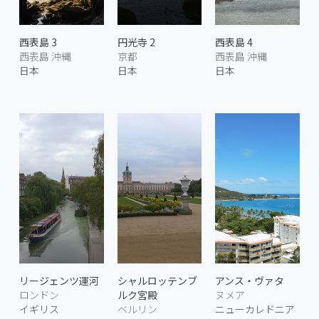
西表島 3
円光寺 2
西表島 4
西表島 沖縄
京都
西表島 沖縄
日本
日本
日本
リージェンツ運河
シャルロッテンブ
アンス・ヴァタ
ロンドン
ルク宮殿
ヌメア
イギリス
ベルリン
ニューカレドニア