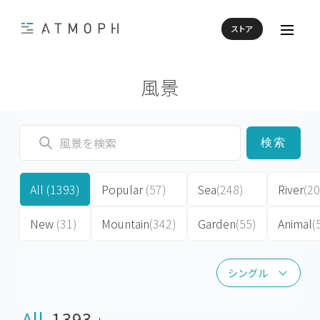
ストア
風景
検索
All
(1393)
Popular
(57)
Sea
(248)
River
(20
New
(31)
Mountain
(342)
Garden
(55)
Animal
(
シングル
シングル
All
1393