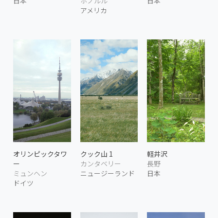
日本
ホノルル
日本
アメリカ
オリンピックタワ
クック山 1
軽井沢
ー
カンタベリー
長野
ミュンヘン
ニュージーランド
日本
ドイツ