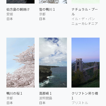
伯方島の朝焼け
雪の鴨川 1
ナチュラル・プー
愛媛
京都
ル
日本
日本
イル・デ・パン
ニューカレドニア
鴨川の桜 1
高那崎 1
クリフトン吊り橋
京都
波照間島
1
日本
日本
ブリストル