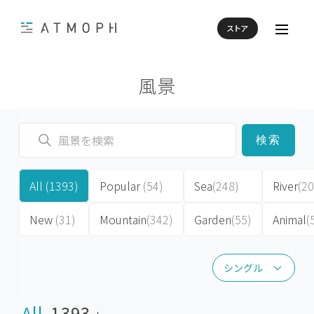
ストア
風景
検索
All
(1393)
Popular
(54)
Sea
(248)
River
(20
New
(31)
Mountain
(342)
Garden
(55)
Animal
(
シングル
シングル
All
1393