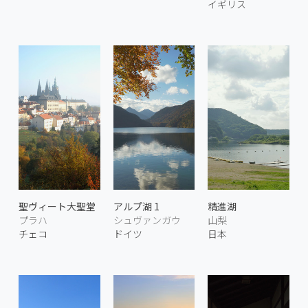
イギリス
聖ヴィート大聖堂
アルプ湖 1
精進湖
プラハ
シュヴァンガウ
山梨
チェコ
ドイツ
日本