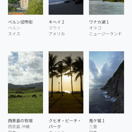
ベルン旧市街
キヘイ 2
ワナカ湖 1
ベルン
マウイ
オタゴ
スイス
アメリカ
ニュージーランド
西表島の牧場
クヒオ・ビーチ・
鬼ケ城 1
西表島 沖縄
パーク
三重