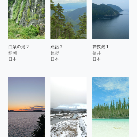
白糸の滝 2
燕岳 2
若狭湾 1
静岡
長野
福井
日本
日本
日本