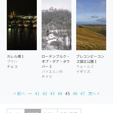
カレル橋 1
ローテンブルク・
ブレコンビーコン
プラハ
オプ・デア・タウ
ズ国立公園 1
チェコ
バー 3
ウェールズ
バイエルン州
イギリス
ドイツ
< 前へ
…
41
42
43
44
45
46
47
次へ >