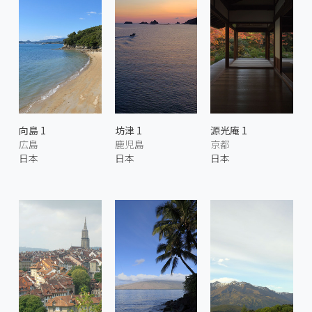
向島 1
坊津 1
源光庵 1
広島
鹿児島
京都
日本
日本
日本