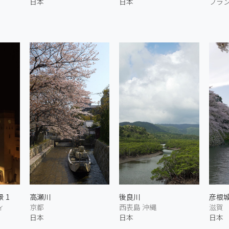
日本
日本
フラ
 1
高瀬川
後良川
彦根城
ィ
京都
西表島 沖縄
滋賀
日本
日本
日本