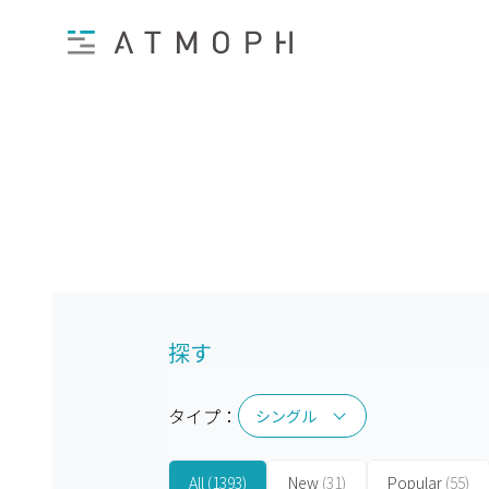
探す
タイプ：
シングル
シングル
All
(1393)
New
(31)
Popular
(55)