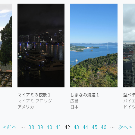
マイアミの夜景 1
しまなみ海道 1
聖ペ
マイアミ フロリダ
広島
バイ
アメリカ
日本
ドイ
< 前へ
…
38
39
40
41
42
43
44
45
46
…
次へ >