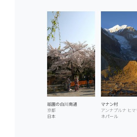
祇園の白川南通
マナン村
京都
アンナプルナ ヒマ
日本
ネパール