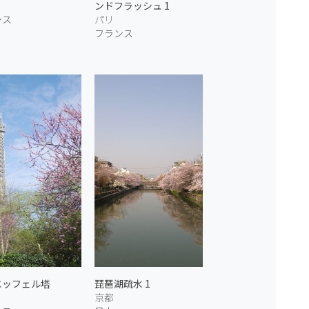
ンドフラッシュ 1
ンス
パリ
フランス
エッフェル塔
琵琶湖疏水 1
京都