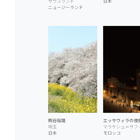
サウスランド
日本
ニュージーランド
熊谷桜堤
エッサウィラの夜景
埼玉
マラケシュ＝サフ
日本
モロッコ