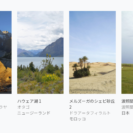
ハウェア湖 1
メルズーガのシェビ砂丘
波照
ラヤ
オタゴ
2
波照間
ニュージーランド
ドラア＝タフィラルト
日本
モロッコ