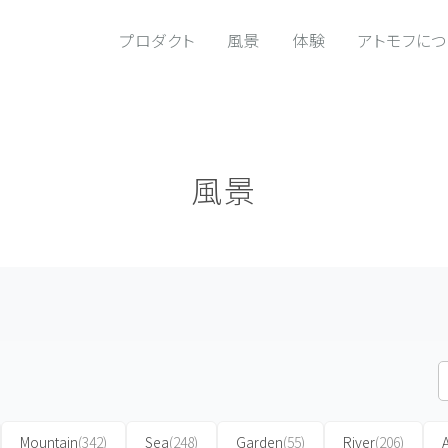
プロダクト
風景
体験
アトモフに
風景
Mountain
(342)
Sea
(248)
Garden
(55)
River
(206)