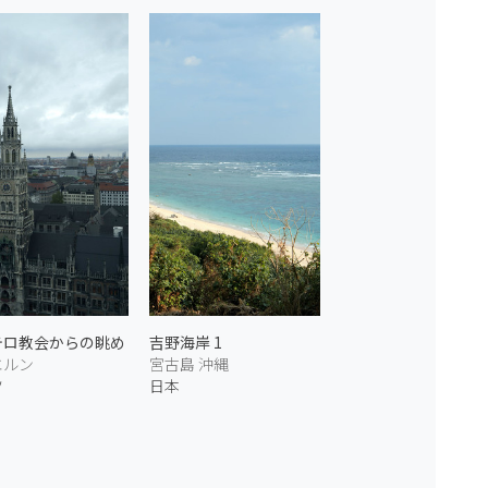
テロ教会からの眺め
吉野海岸 1
エルン
宮古島 沖縄
ツ
日本