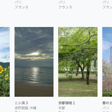
パリ
パリ
パリ
フランス
フランス
フラ
ニシ浜 3
京都御苑 1
春の
波照間島 沖縄
京都
パリ